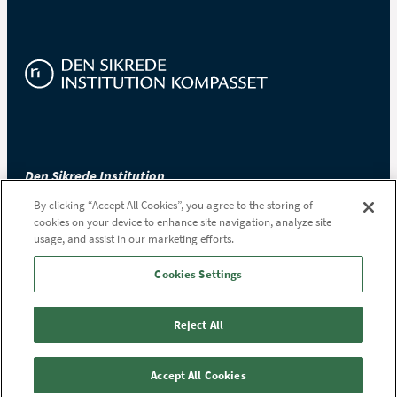
Den Sikrede Institution
Kompasset
By clicking “Accept All Cookies”, you agree to the storing of
cookies on your device to enhance site navigation, analyze site
Saturnvej 2
usage, and assist in our marketing efforts.
9700 Brønderslev
Tlf.
97 64 79 50
Cookies Settings
Reject All
Accept All Cookies