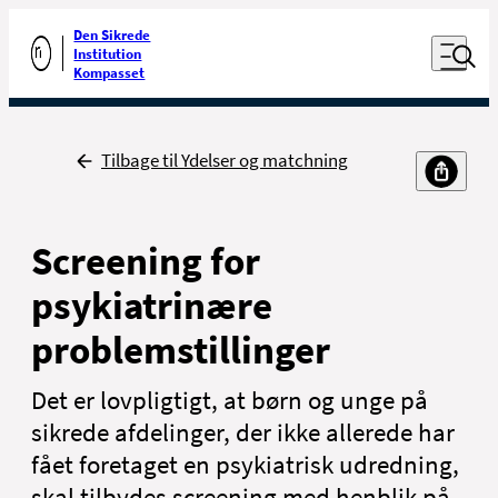
Luk naviga
Udfør søgning
Den Sikrede
Åben nav
Institution
Gå til forsiden
Kompasset
Tilbage
Tilbage til Ydelser og matchning
Screening for
psykiatrinære
problemstillinger
Det er lovpligtigt, at børn og unge på
sikrede afdelinger, der ikke allerede har
fået foretaget en psykiatrisk udredning,
skal tilbydes screening med henblik på