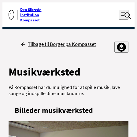
Luk naviga
Udfør søgning
Den Sikrede
Åben nav
Institution
Gå til forsiden
Kompasset
Tilbage
Tilbage til Borger på Kompasset
Musikværksted
På Kompasset har du mulighed for at spille musik, lave
sange og indspille dine musiknumre
.
Billeder musikværksted